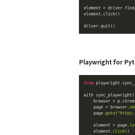
element = driver.find
element.click()

driver.quit()
Playwright for Py
from
 playwright
.sync_
with sync_playwright(
    browser = p.chrom
    page = browser.
ne
    page.
goto
(
"https:
    element = page.
lo
    element.
click
()
