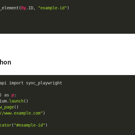
_element(
By
.ID, 
"example-id"
)

thon
api
 import sync_playwright

) as 
p
:

ium.
launch
()

w_page
()

//www.example.com"
)

cator
(
"#example-id"
)
