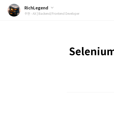
RichLegend
주현 - AX | Backend/Frontend Developer
Seleniu