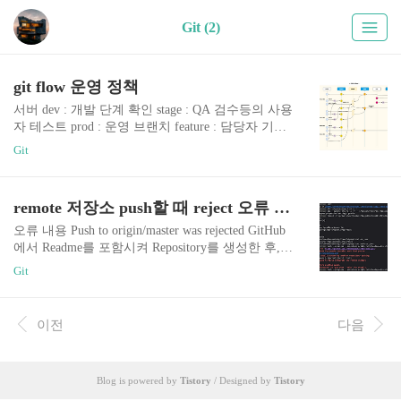
Git (2)
git flow 운영 정책
서버 dev : 개발 단계 확인 stage : QA 검수등의 사용
자 테스트 prod : 운영 브랜치 feature : 담당자 기능
브랜치 develop : 개발 브랜치 stage : QA 검수등 테
Git
스트 브랜치 release : 배포 브랜치 일반적인 gitflow
에서는 develop 브랜치가 안정화 되었을때 생성하
나, 배포시 브랜치 머지용도로 사용 master : 운영
remote 저장소 push할 때 reject 오류 조치방법
브랜치 상품 git Flow [1안] 기본 프로세스 feature
→ 개발 → PR → develop , release 머지 develop 머
오류 내용 Push to origin/master was rejected GitHub
지 후 개발자 테스트 수행 중 변경사항 발생 시 위
에서 Readme를 포함시켜 Repository를 생성한 후,
프로세스(1번)와 동일 수행 release → stage, develop
해당 Repository를 remote로 추가하여 push 하니 생
Git
머지 만약, 개발자가 develop 머지 없이 release에만
긴 오류. Repository에 Readme파일이 이미 존재하여
머지를 수..
생기는 오류 1. 동기화를 위해 pull git pull --rebase o
rigin main 2. 강제로 push git push origin +main pull
이전
다음
이전에 발생한 변경사항을 무시(삭제)하고 현재 작
업 내용을 강제로 push해도 된다. 이 경우 pull 되지
않은 변경사항은 소실되기 때문에 주의해야 함. 나
Blog is powered by
Tistory
/ Designed by
Tistory
의 경우에는 README를 건드렸던게 중요하지 않
았어서 강제로 push했다. (나의 경우는 동기화 pull