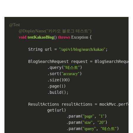
@Test
@DisplayName("카카오 블로그 테스트")
{

void
testKakaoBlog
()
throws
 Exception 
        String url = 
;

"/api/v1/blog/search/kakao"
        BlogSearchRequest request = BlogSearchReques
                .query(
)

"테스트"
                .sort(
)

"accuracy"
                .size(
)

100
                .page(
)

1
                .build();

        ResultActions resultActions = mockMvc.perform
                get(url)

                        .param(
, 
)

"page"
"1"
                        .param(
, 
)

"size"
"20"
                        .param(
, 
)

"query"
"테스트"