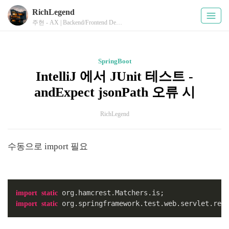
RichLegend
주현 - AX | Backend/Frontend Developer
SpringBoot
IntelliJ 에서 JUnit 테스트 -
andExpect jsonPath 오류 시
RichLegend
수동으로 import 필요
import
static
 org.springframework.test.web.servlet.res
import
static