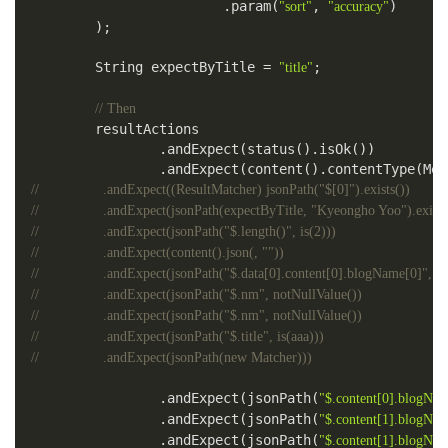
                        .param(
, 
)

"sort"
"accuracy"
        );

        String expectByTitle = 
;

"title"
// Then
        resultActions

                .andExpect(status().isOk())

//                .andExpect((ResultMatcher) jsonPath("$[0]").exists())
//                .andExpect(jsonPath(expectByTitle, "Kyeongho Yoo").exists
//                .andExpect(jsonPath("$.length()", is(2)))
//                .andExpect(content().json(, ""))
//                .andExpect(jsonPath("$.data[0].content[0].blogName[0]
//                .andExpect(jsonPath("$.nm", notNullValue())
//                .andExpect(jsonPath("$.nm", notNullValue())
//                .andExpect(jsonPath("$.title", is(aaa)))
//                .andExpect(jsonPath(new Matcher)))
                .andExpect(jsonPath(
"$.content[0].blogNa
                .andExpect(jsonPath(
"$.content[1].blogNa
                .andExpect(jsonPath(
"$.content[1].blogNa