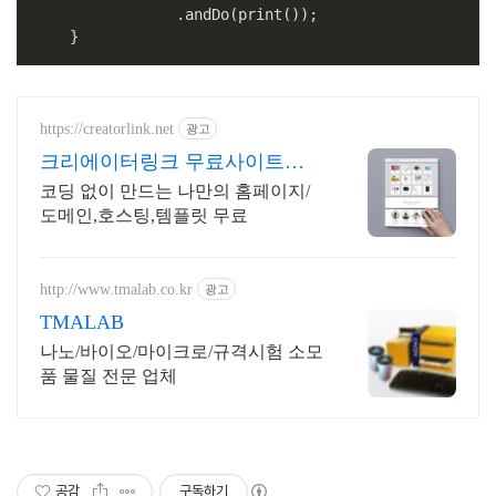
                .andDo(print());

    }
https://creatorlink.net
광고
크리에이터링크 무료사이트제
작
코딩 없이 만드는 나만의 홈페이지/
도메인,호스팅,템플릿 무료
http://www.tmalab.co.kr
광고
TMALAB
나노/바이오/마이크로/규격시험 소모
품 물질 전문 업체
공감
구독하기